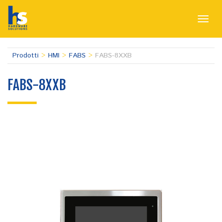
Toggl
navig
Prodotti
>
HMI
>
FABS
>
FABS-8XXB
FABS-8XXB