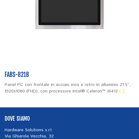
FABS-821B
Panel PC con frontale in acciaio inox e retro in alluminio 21.5”,
1920x1080 (FHD), con processore Intel® Celeron™ J6412
[..]
DOVE SIAMO
Hardware Solutions s.r.l
Via Ghiarola Vecchia, 32