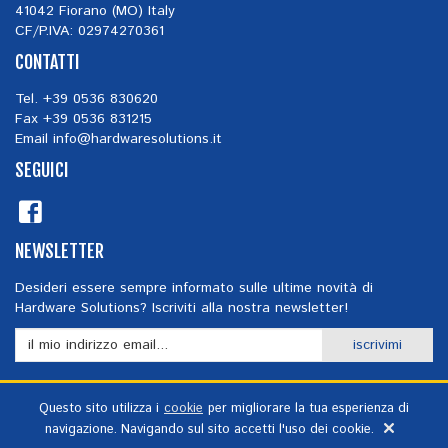
41042 Fiorano (MO) Italy
CF/P.IVA: 02974270361
CONTATTI
Tel. +39 0536 830620
Fax +39 0536 831215
Email
info@hardwaresolutions.it
SEGUICI
NEWSLETTER
Desideri essere sempre informato sulle ultime novità di
Hardware Solutions? Iscriviti alla nostra newsletter!
iscrivimi
Ho letto e accetto i termini e le condizioni *
Questo sito utilizza i
cookie
per migliorare la tua esperienza di
navigazione. Navigando sul sito accetti l'uso dei cookie.
privacy
-
web agency: area9web