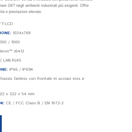
are 24/7 negli ambienti industriali più esigenti. Offre 
lità e prestazioni elevate.
FT-LCD
IONE:
1024x768
300 / 1000
leron™ J6412
E LAN RJ45
ONE:
IP66 / IP69K
hassis fanless con frontale in acciaio inox e
22 x 322 x 54 mm
I:
CE / FCC Class B / EN 1672-2