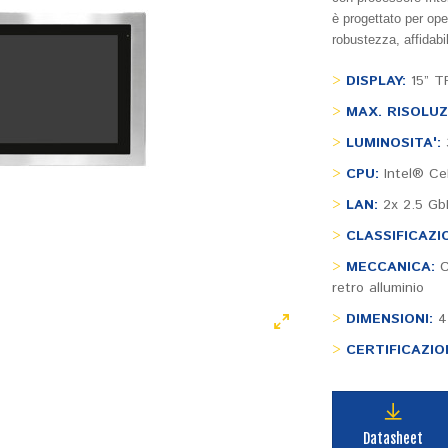
è progettato per oper
robustezza, affidabi
>
DISPLAY:
15” T
>
MAX. RISOLUZ
>
LUMINOSITA':
>
CPU:
Intel® Ce
>
LAN:
2x 2.5 Gb
>
CLASSIFICAZI
>
MECCANICA:
C
retro alluminio
>
DIMENSIONI:
4
>
CERTIFICAZION
Datasheet