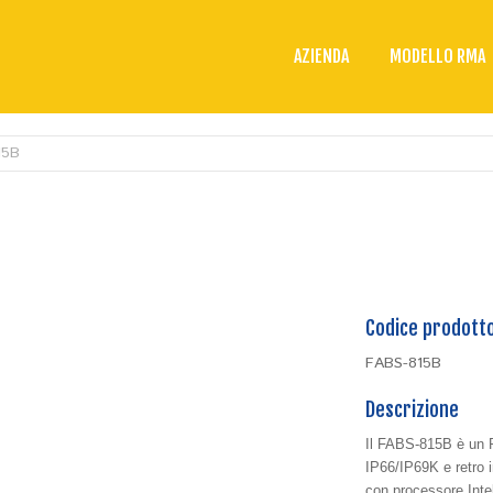
AZIENDA
MODELLO RMA
15B
Codice prodott
FABS-815B
Descrizione
Il FABS-815B è un Pa
IP66/IP69K e retro 
con processore Inte