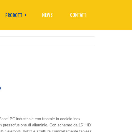
+
NEWS
CONTATTI
PRODOTTI
o
nel PC industriale con frontale in acciaio inox 
in pressofusione di alluminio. Con schermo da 15" HD 
l® Celeron® J6412 e struttura completamente fanless, 