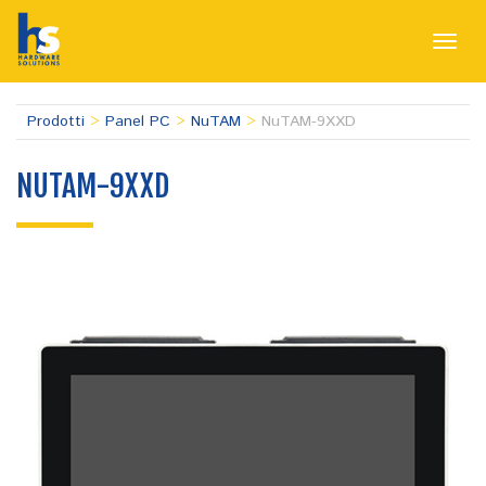
Toggl
navig
Prodotti
>
Panel PC
>
NuTAM
>
NuTAM-9XXD
NUTAM-9XXD